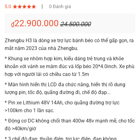
|
5.0
0 Đánh giá
22.900.000
24.500.000
₫
Zhengbu H3 là dòng xe trợ lực bánh béo có thể gấp gọn, ra
mắt năm 2023 của nhà Zhengbu.
* Khung xe nhôm hợp kim, kiểu dáng trẻ trung và khỏe
khoắn với vành xe mâm đúc và lốp béo 20*4.0inch. Xe phù
hợp với người lái có chiều cao từ 1.5m
* Màn hình hiển thị LCD đa chức năng, hiển thị rõ dung
lượng pin, tốc độ, quãng đường đi, chế độ đạp...
* Pin xe Lithium 48V 14Ah, cho quãng đường trợ lực
>100km cho 1 lần sạc.
* Động cơ DC không chổi than 400w 48v mạnh mẽ, cho tốc
độ >40km/giờ
* 3 chế độ đạp: thuần điện, trợ lực điện, đạp không.