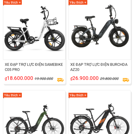
XE ĐẠP TRỢ LỰC ĐIỆN SAMEBIKE
XE ĐẠP TRỢ LỰC ĐIỆN BURCHDA
C05 PRO
AZ20
18.600.000
26.900.000
₫
19.900.000
₫
29.800.000