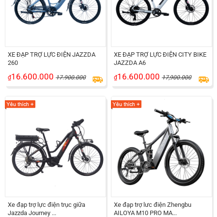
XE ĐẠP TRỢ LỰC ĐIỆN JAZZDA
XE ĐẠP TRỢ LỰC ĐIỆN CITY BIKE
260
JAZZDA A6
16.600.000
16.600.000
₫
17.900.000
₫
17,900.000
Xe đạp trợ lực điện trục giữa
Xe đạp trợ lưc điện Zhengbu
Jazzda Journey ...
AILOYA M10 PRO MA...