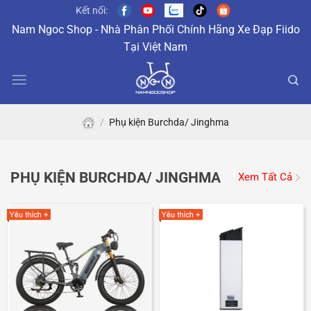
Skip
Kết nối:
to
Nam Ngoc Shop - Nhà Phân Phối Chính Hãng Xe Đạp Fiido
content
Tại Việt Nam
/
Phụ kiện Burchda/ Jinghma
PHỤ KIỆN BURCHDA/ JINGHMA
Xem Tất Cả