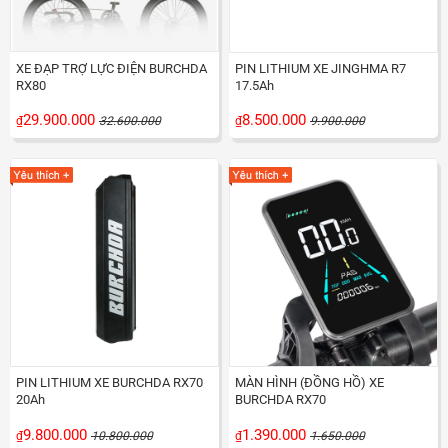
XE ĐẠP TRỢ LỰC ĐIỆN BURCHDA
PIN LITHIUM XE JINGHMA R7
RX80
17.5Ah
29.900.000
8.500.000
₫
32.600.000
₫
9.900.000
PIN LITHIUM XE BURCHDA RX70
MÀN HÌNH (ĐỒNG HỒ) XE
20Ah
BURCHDA RX70
9.800.000
1.390.000
₫
10.800.000
₫
1.650.000