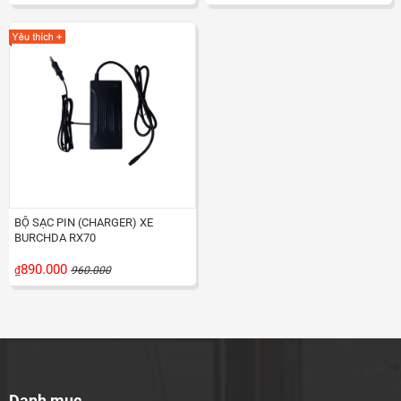
BỘ SẠC PIN (CHARGER) XE
BURCHDA RX70
890.000
₫
960.000
Danh mục