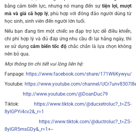
bằng cảm biến lực, nhưng nó mang đến sự
tiện lợi, mượt
mà và giá cả hợp lý
, phù hợp với đông đảo người dùng từ
học sinh, sinh viên đến người lớn tuổi.
Nếu bạn đang tìm một chiếc xe đạp trợ lực dễ điều khiển,
chi phí hợp lý và đủ đáp ứng nhu cầu đi lại hằng ngày, thì
xe sử dụng
cảm biến tốc độ
chắc chắn là lựa chọn không
nên bỏ qua.
Mọi thông tin chi tiết vui lòng liên hệ:
Fanpage:
https://www.facebook.com/share/171W6Kywyu/
Youtube:
https://www.youtube.com/channel/UCr7unv8307l8
http://www.youtube.com/@DoanDuc79
Tiktok:
https://www.tiktok.com/@ducxetroluc?_t=ZS-
8ylGPYi4cv2&_r=1
https://www.tiktok.com/@ductroluc?_t=ZS-
8ylGR5msGDy&_r=1+--