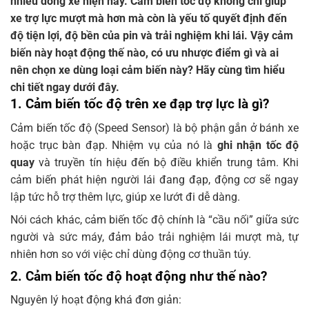
nhiều dòng xe hiện nay. Cảm biến tốc độ không chỉ giúp
xe trợ lực mượt mà hơn mà còn là yếu tố quyết định đến
độ tiện lợi, độ bền của pin và trải nghiệm khi lái. Vậy cảm
biến này hoạt động thế nào, có ưu nhược điểm gì và ai
nên chọn xe dùng loại cảm biến này? Hãy cùng tìm hiểu
chi tiết ngay dưới đây.
1. Cảm biến tốc độ trên xe đạp trợ lực là gì?
Cảm biến tốc độ (Speed Sensor) là bộ phận gắn ở bánh xe
hoặc trục bàn đạp. Nhiệm vụ của nó là
ghi nhận tốc độ
quay
và truyền tín hiệu đến bộ điều khiển trung tâm. Khi
cảm biến phát hiện người lái đang đạp, động cơ sẽ ngay
lập tức hỗ trợ thêm lực, giúp xe lướt đi dễ dàng.
Nói cách khác, cảm biến tốc độ chính là “cầu nối” giữa sức
người và sức máy, đảm bảo trải nghiệm lái mượt mà, tự
nhiên hơn so với việc chỉ dùng động cơ thuần túy.
2. Cảm biến tốc độ hoạt động như thế nào?
Nguyên lý hoạt động khá đơn giản: