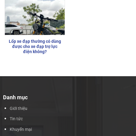
Lốp xe đạp thường có dùng
được cho xe đạp trợ lực
điện không?
Danh mục
Giới thiệu
Tin tức
Khuyến mại