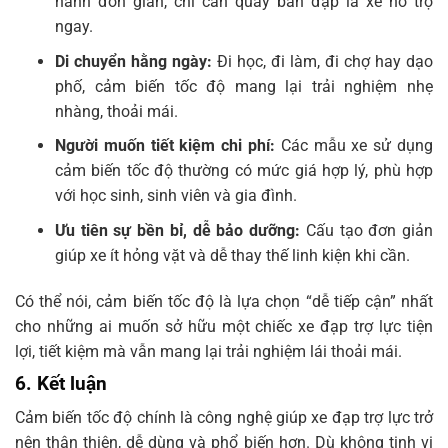
hành đơn giản, chỉ cần quay bàn đạp là xe hỗ trợ
ngay.
Di chuyển hằng ngày:
Đi học, đi làm, đi chợ hay dạo
phố, cảm biến tốc độ mang lại trải nghiệm nhẹ
nhàng, thoải mái.
Người muốn tiết kiệm chi phí:
Các mẫu xe sử dụng
cảm biến tốc độ thường có mức giá hợp lý, phù hợp
với học sinh, sinh viên và gia đình.
Ưu tiên sự bền bỉ, dễ bảo dưỡng:
Cấu tạo đơn giản
giúp xe ít hỏng vặt và dễ thay thế linh kiện khi cần.
Có thể nói, cảm biến tốc độ là lựa chọn “dễ tiếp cận” nhất
cho những ai muốn sở hữu một chiếc xe đạp trợ lực tiện
lợi, tiết kiệm mà vẫn mang lại trải nghiệm lái thoải mái.
6. Kết luận
Cảm biến tốc độ chính là công nghệ giúp xe đạp trợ lực trở
nên thân thiện, dễ dùng và phổ biến hơn. Dù không tinh vi