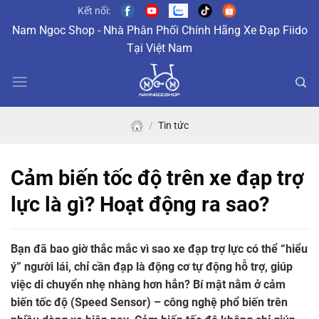
Skip
Kết nối:
to
Nam Ngoc Shop - Nhà Phân Phối Chính Hãng Xe Đạp Fiido
content
Tại Việt Nam
/
Tin tức
Cảm biến tốc độ trên xe đạp trợ
lực là gì? Hoạt động ra sao?
Bạn đã bao giờ thắc mắc vì sao xe đạp trợ lực có thể “hiểu
ý” người lái, chỉ cần đạp là động cơ tự động hỗ trợ, giúp
việc di chuyển nhẹ nhàng hơn hẳn? Bí mật nằm ở cảm
biến tốc độ (Speed Sensor) – công nghệ phổ biến trên