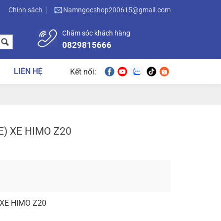
Chính sách
Namngocshop200615@gmail.com
Chăm sóc khách hàng
0829815666
LIÊN HỆ
Kết nối:
) XE HIMO Z20
XE HIMO Z20