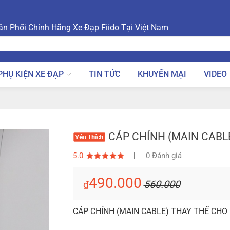
n Phối Chính Hãng Xe Đạp Fiido Tại Việt Nam
PHỤ KIỆN XE ĐẠP
TIN TỨC
KHUYẾN MẠI
VIDEO
CÁP CHÍNH (MAIN CABLE
|
5.0
0 Đánh giá
490.000
560.000
₫
CÁP CHÍNH (MAIN CABLE) THAY THẾ CHO 