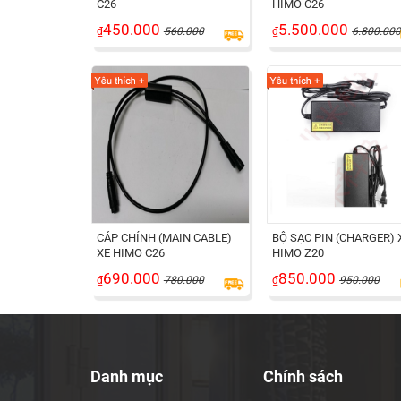
C26
HIMO C26
450.000
5.500.000
₫
560.000
₫
6.800.00
CÁP CHÍNH (MAIN CABLE)
BỘ SẠC PIN (CHARGER) 
XE HIMO C26
HIMO Z20
690.000
850.000
₫
780.000
₫
950.000
Danh mục
Chính sách