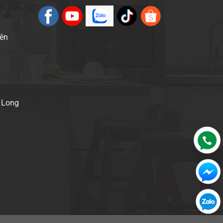
iên
. Long