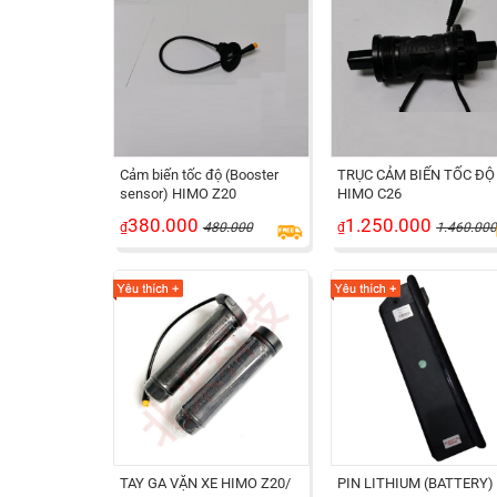
Cảm biến tốc độ (Booster
TRỤC CẢM BIẾN TỐC ĐỘ
sensor) HIMO Z20
HIMO C26
380.000
1.250.000
₫
480.000
₫
1.460.00
TAY GA VẶN XE HIMO Z20/
PIN LITHIUM (BATTERY)