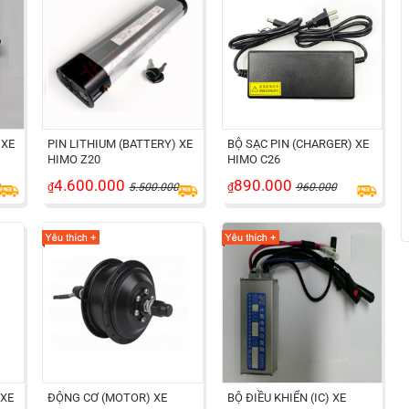
 XE
PIN LITHIUM (BATTERY) XE
BỘ SẠC PIN (CHARGER) XE
HIMO Z20
HIMO C26
4.600.000
890.000
0
₫
5.500.000
₫
960.000
 XE
ĐỘNG CƠ (MOTOR) XE
BỘ ĐIỀU KHIỂN (IC) XE