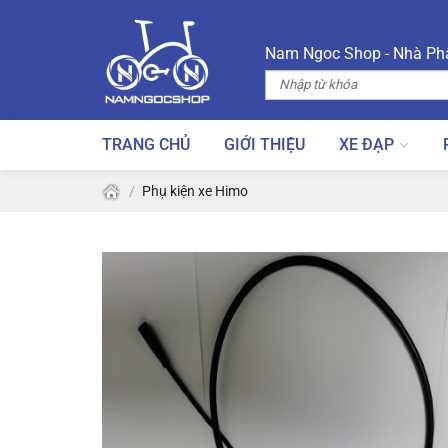
Skip
to
Nam Ngoc Shop - Nhà Phâ
content
TRANG CHỦ
GIỚI THIỆU
XE ĐẠP
/
Phụ kiện xe Himo