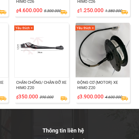
HIMO C26
HIMO C26
4.600.000
1.250.000
0
₫
5.300.000
₫
1.380.000
XE
CHÂN CHỐNG/ CHÂN ĐỠ XE
ĐỘNG CƠ (MOTOR) XE
HIMO Z20
HIMO Z20
350.000
3.900.000
₫
390.000
₫
4.600.000
Thông tin liên hệ