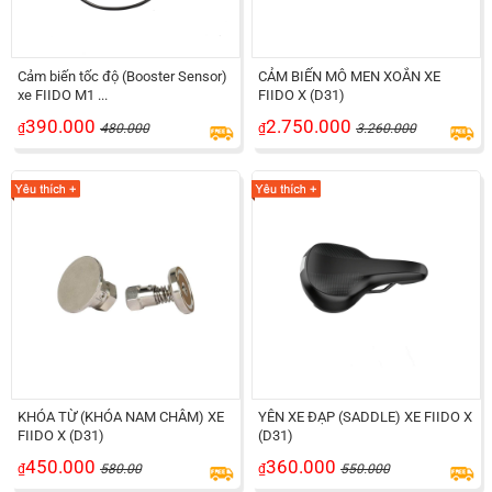
Cảm biến tốc độ (Booster Sensor)
CẢM BIẾN MÔ MEN XOẮN XE
xe FIIDO M1 ...
FIIDO X (D31)
390.000
2.750.000
₫
480.000
₫
3.260.000
KHÓA TỪ (KHÓA NAM CHÂM) XE
YÊN XE ĐẠP (SADDLE) XE FIIDO X
FIIDO X (D31)
(D31)
450.000
360.000
₫
580.00
₫
550.000