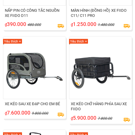
NẤP PIN CÓ CÔNG TẮC NGUỒN
MÀN HÌNH (ĐỒNG HỒ) XE FIIDO
XE FIIDO D11
C11/ C11 PRO
390.000
1.250.000
₫
480.000
₫
1.480.000
XE KÉO SAU XE ĐẠP CHO EM BÉ
XE KÉO CHỞ HÀNG PHÍA SAU XE
FIIDO
7.600.000
₫
9.800.000
5.900.000
₫
7.800.00