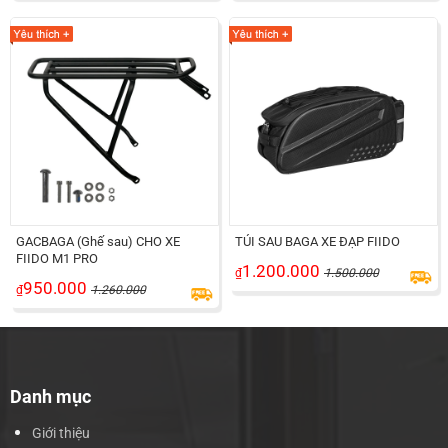
GACBAGA (Ghế sau) CHO XE
TÚI SAU BAGA XE ĐẠP FIIDO
FIIDO M1 PRO
1.200.000
₫
1.500.000
950.000
₫
1.260.000
Danh mục
Giới thiệu